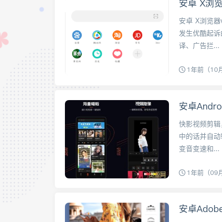
安卓 X浏览
安卓 X浏览器
发生优酷起诉
译、广告拦...
1年前（10
快影视频剪辑
中的话并自动
变音变速和...
1年前（09