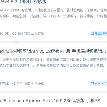
器v4.8.2（884）谷歌版
v4.8.2（884）谷歌版，X浏览器由于内置的广告过滤功能过于强大，曾经
的事件。功能包括：浏览器扩展、JS脚本、资源嗅探、操控手势、即时翻
安卓APP
月01日）
363 阅读
0 评论
安卓Android 快影视频剪辑APPv6.62解锁VIP版 手机端视频编辑工具
，快影是快速制作视频的软件。拥有智能语音识别功能，能快速识别视频
转为字幕加入到视频中，搭配十多款精美的滤镜以及超有趣的镜头剪辑、
安卓APP
月29日）
371 阅读
0 评论
安卓Adobe Photoshop Express Pro v15.9.230高级版 手机PS神器