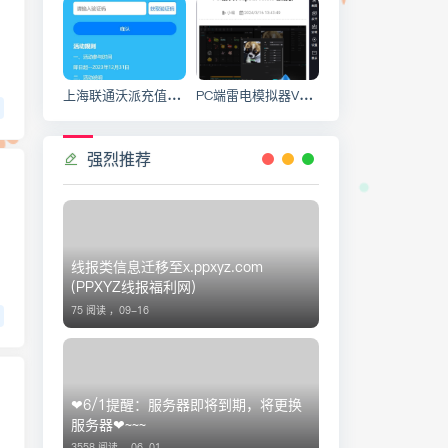
上海联通沃派充值送话费冲100送120活动,参与后可领取1年的12选1权益
PC端雷电模拟器V9.0.65.3去广告绿色纯净版 安卓模拟器
强烈推荐
线报类信息迁移至x.ppxyz.com
(PPXYZ线报福利网)
75 阅读 ，
09-16
❤6/1提醒：服务器即将到期，将更换
，
服务器❤~~~
3558 阅读 ，
06-01