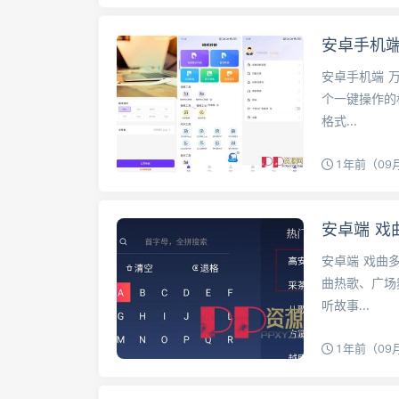
安卓手机端
安卓手机端 万
个一键操作的
格式...
1年前（09
安卓端 戏曲
安卓端 戏曲多
曲热歌、广场
听故事...
1年前（09