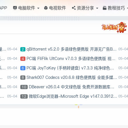
APP
电脑软件
电视软件
资源分享
教程技巧
工具
qBittorrent v5.2.0 多语绿色便携版 开源无广告BT磁力下载工具
05-04
2
05-0
具
PC端 FliFlik UltConv v7.0.3 多语绿色便携版 视频下载格式转换工具
05-04
4
05-0
器
PC端 JoyToKey (手柄转键盘) v7.3.3 纯净绿色版 游戏手柄按键映射软件
05-04
6
05-0
Shark007 Codecs v20.6.8 绿色便携版 全能多媒体编解码器套件
05-04
8
05-0
携版
DBeaver v26.0.4 中文绿色版 免费开源数据库管理工具
05-04
10
05-0
微软Edge浏览器-Microsoft Edge v147.0.3912.98 官方正式版
05-04
12
05-0