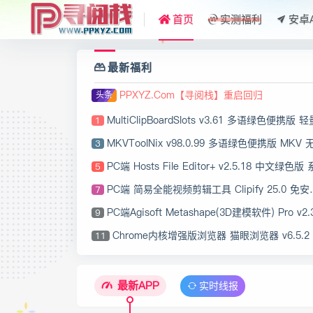
首页
实测福利
安卓
最新福利
PPXYZ.Com【寻阅栈】重启回归
头条
MultiClipBoardSlots v3.61 多语绿色便携版 轻量级剪贴板增强
1
MKVToolNix v98.0.99 多语绿色便携版 MKV 无损封装剪辑工
3
PC端 Hosts File Editor+ v2.5.18 中文绿色版 系统 Hosts 文件编辑
5
PC端 简易全能视频剪辑工具 Clipify 25.0 免安装便携版
7
PC端Agisoft Metashape(3D建模软件) Pro v2.3.1.22446 多语便
9
Chrome内核增强版浏览器 猫眼浏览器 v6.5.2 中文绿色便携版
11
最新APP
实时线报