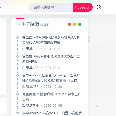
Search
热门资源
MORE
安卓端 MT管理器v2.16.6 解锁永久VIP
会员版(APK逆向修改神器)
4
安卓APP
2024-09-21
4
安卓端 番茄免费小说v6.2.3.320去广告
解锁VIP版
4
安卓APP
2024-09-21
4
安卓Andriod酷我音乐kuwo去广告免登
4
陆VIP破解版 v10.6.6.1修复版 可无损下
载各种VIP音乐
安卓APP
2023-12-20
4
夸克网盘PC版客户端 v3.2.2.1 绿色去广
告版
精选软件
2024-05-08
安卓Android 抖音v28.0.0 内置抖音助手