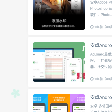
安卓Adobe Ph
Photosho
软件，Photo..
1年前（09
AdGuard
限，可拦截所
器、社交过滤器
1年前（09
安卓Andr
安卓 多邻国A