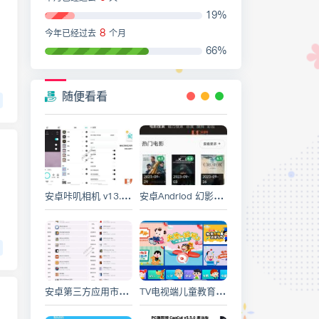
19%
8
今年已经过去
个月
66%
随便看看
安卓咔叽相机 v13.1.12 去广告解锁VIP功能订阅版
安卓Andriod 幻影下载器v1.0.3 免费磁力链在线播放和下载工具
安卓第三方应用市场C001apk 基于酷安
TV电视端儿童教育-格灵同步课堂TV电视版解锁vip高级版