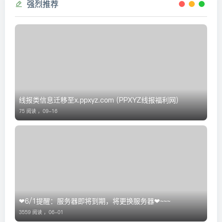
强烈推荐
线报类信息迁移至x.ppxyz.com (PPXYZ线报福利网)
75 阅读 ，
09-16
❤6/1提醒：服务器即将到期，将更换服务器❤~~~
3559 阅读 ，
06-01