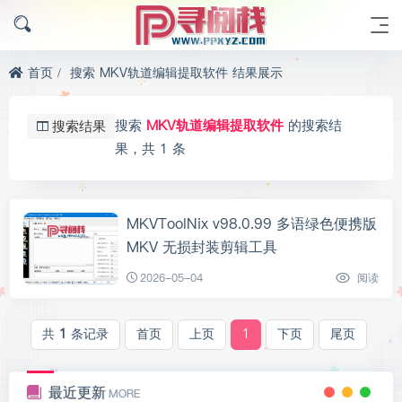
首页
搜索 MKV轨道编辑提取软件 结果展示
搜索
MKV轨道编辑提取软件
的搜索结
搜索结果
果，共 1 条
MKVToolNix v98.0.99 多语绿色便携版
MKV 无损封装剪辑工具
2026-05-04
阅读
共
1
条记录
首页
上页
1
下页
尾页
最近更新
MORE