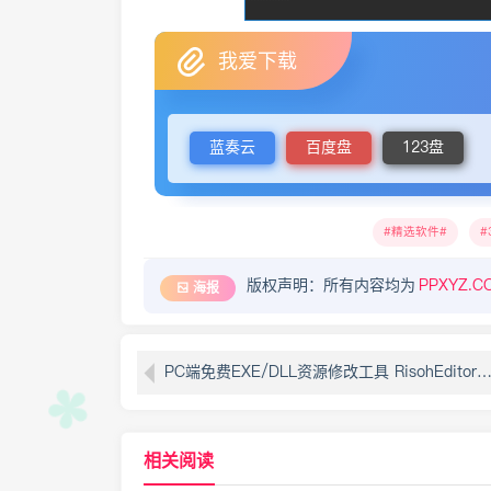
我爱下载
蓝奏云
百度盘
123盘
精选软件
版权声明：所有内容均为
PPXYZ.C
海报
PC端免费EXE/DLL资源修改工具 RisohEditor 5.9.7中文绿色便携版 汉化必备
相关阅读