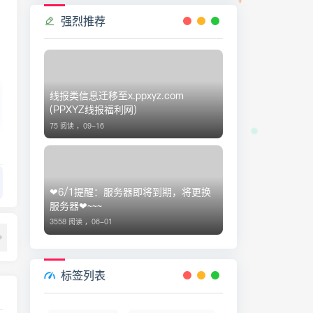
强烈推荐
线报类信息迁移至x.ppxyz.com
(PPXYZ线报福利网)
75 阅读 ，
09-16
❤6/1提醒：服务器即将到期，将更换
服务器❤~~~
3558 阅读 ，
06-01
标签列表