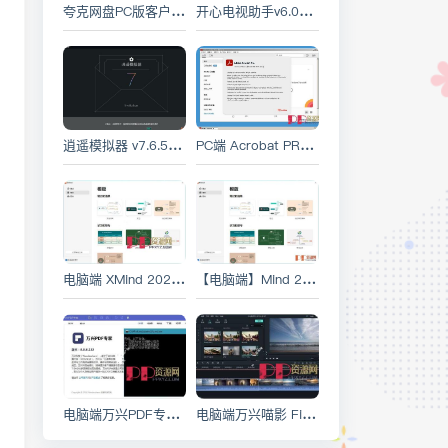
夸克网盘PC版客户端 v3.2.2.1 绿色去广告版
开心电视助手v6.0版本-免费电视精简及软件安装工具
逍遥模拟器 v7.6.5 绿色精简优化版 [安卓模拟器]
PC端 Acrobat PRO DC 24.004.20272 x64 PDF编辑破解版
电脑端 XMind 2024 v24.09.13001 中文破解绿色版 思维导图制作软件
【电脑端】Mind 2024 v24.09.13001 中文破解绿色版 思维导图软件
电脑端万兴PDF专家 PDFelement v11.1.1.3173 中文永久激活专业版
电脑端万兴喵影 Filmora v13.6.13.9072 中文绿色特别版 Wondershare Filmora 原