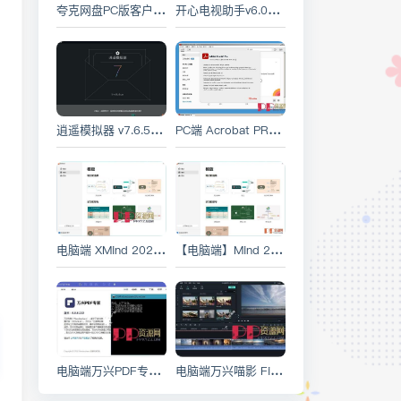
夸克网盘PC版客户端 v3.2.2.1 绿色去广告版
开心电视助手v6.0版本-免费电视精简及软件安装工具
逍遥模拟器 v7.6.5 绿色精简优化版 [安卓模拟器]
PC端 Acrobat PRO DC 24.004.20272 x64 PDF编辑破解版
电脑端 XMind 2024 v24.09.13001 中文破解绿色版 思维导图制作软件
【电脑端】Mind 2024 v24.09.13001 中文破解绿色版 思维导图软件
电脑端万兴PDF专家 PDFelement v11.1.1.3173 中文永久激活专业版
电脑端万兴喵影 Filmora v13.6.13.9072 中文绿色特别版 Wondershare Filmora 原