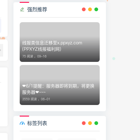
强烈推荐
线报类信息迁移至x.ppxyz.com
(PPXYZ线报福利网)
75 阅读 ，
09-16
❤6/1提醒：服务器即将到期，将更换
服务器❤~~~
3559 阅读 ，
06-01
标签列表