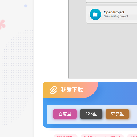
我爱下载
百度盘
123盘
夸克盘