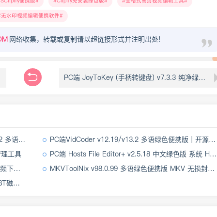
SClipify便携版
Clipify免安装绿色版
全格式高清视频编辑工具
无水印视频编辑便携软件
OM
网络收集，转载或复制请以超链接形式并注明出处!
PC端 JoyToKey (手柄转键盘) v7.3.3 纯净绿色版 游戏手柄按键映射软件
便携绿色版
PC端VidCoder v12.19/v13.2 多语绿色便携版｜开源视频剪辑转码神器
库管理工具
PC端 Hosts File Editor+ v2.5.18 中文绿色版 系统 Hosts 文件编辑器
转换工具
MKVToolNix v98.0.99 多语绿色便携版 MKV 无损封装剪辑工具
下载工具